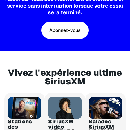
service sans interruption lorsque votre essai
sera terminé.
Abonnez-vous
Vivez l'expérience ultime
SiriusXM​
Stations
SiriusXM
Balados
des
vidéo
SiriusXM
Accédez aux
Écoutez des