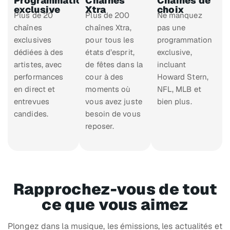
Programmation
Chaînes
Chaînes de
exclusive
Xtra
choix
Plus de 20
Plus de 200
Ne manquez
chaînes
chaînes Xtra,
pas une
exclusives
pour tous les
programmation
dédiées à des
états d’esprit,
exclusive,
artistes, avec
de fêtes dans la
incluant
performances
cour à des
Howard Stern,
en direct et
moments où
NFL, MLB et
entrevues
vous avez juste
bien plus.
candides.
besoin de vous
reposer.
Rapprochez-vous de tout
ce que vous aimez
Plongez dans la musique, les émissions, les actualités et