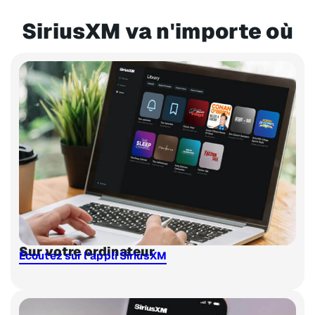
SiriusXM va n'importe où
Sur votre ordinateur
Écoutez sur l’appli SiriusXM