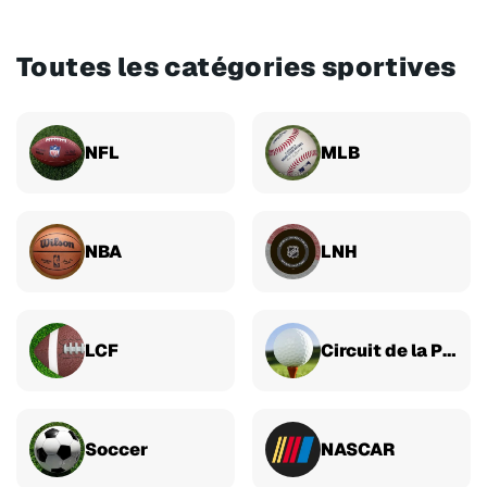
Toutes les catégories sportives
NFL
MLB
NBA
LNH
LCF
Circuit de la PGA
Soccer
NASCAR