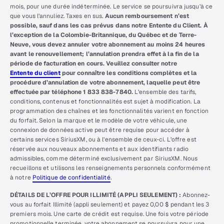
mois, pour une durée indéterminée. Le service se poursuivra jusqu’à ce
que vous l’annuliez. Taxes en sus.
Aucun remboursement n’est
possible, sauf dans les cas prévus dans notre Entente du Client. À
l’exception de la Colombie-Britannique, du Québec et de Terre-
Neuve, vous devez annuler votre abonnement au moins 24 heures
avant le renouvellement; l’annulation prendra effet à la fin de la
période de facturation en cours. Veuillez consulter notre
Entente du client
pour connaître les conditions complètes et la
procédure d’annulation de votre abonnement, laquelle peut être
effectuée par téléphone 1 833 838-7840.
L’ensemble des tarifs,
conditions, contenus et fonctionnalités est sujet à modification. La
programmation des chaînes et les fonctionnalités varient en fonction
du forfait. Selon la marque et le modèle de votre véhicule, une
connexion de données active peut être requise pour accéder à
certains services SiriusXM, ou à l’ensemble de ceux-ci. L’offre est
réservée aux nouveaux abonnements et aux identifiants radio
admissibles, comme déterminé exclusivement par SiriusXM. Nous
recueillons et utilisons les renseignements personnels conformément
à notre
Politique de confidentialité
.
DÉTAILS DE L’OFFRE POUR ILLIMITÉ (APPLI SEULEMENT) :
Abonnez-
vous au forfait Illimité (appli seulement) et payez 0,00 $ pendant les 3
premiers mois. Une carte de crédit est requise. Une fois votre période
promotionnelle terminée, votre abonnement se poursuivra pour une