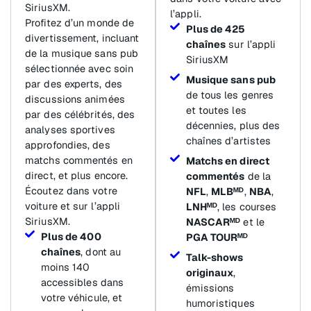
SiriusXM.
l’appli.
Profitez d’un monde de
Plus de 425
divertissement, incluant
chaînes
sur l’appli
de la musique sans pub
SiriusXM
sélectionnée avec soin
Musique sans pub
par des experts, des
de tous les genres
discussions animées
et toutes les
par des célébrités, des
décennies, plus des
analyses sportives
chaînes d’artistes
approfondies, des
matchs commentés en
Matchs en direct
direct, et plus encore.
commentés
de la
Écoutez dans votre
NFL
,
MLBᴹᴰ
,
NBA
,
voiture et sur l’appli
LNHᴹᴰ
, les courses
SiriusXM.
NASCARᴹᴰ
et le
Plus de 400
PGA TOURᴹᴰ
chaînes
, dont au
Talk-shows
moins 140
originaux
,
accessibles dans
émissions
votre véhicule, et
humoristiques