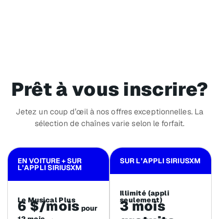
Prêt à vous inscrire?
Jetez un coup d’œil à nos offres exceptionnelles. La
sélection de chaînes varie selon le forfait.
EN VOITURE + SUR
SUR L’APPLI SIRIUSXM
L’APPLI SIRIUSXM
Illimité (appli
Le Musical Plus
seulement)
6 $/mois
3 mois
pour
12 mois