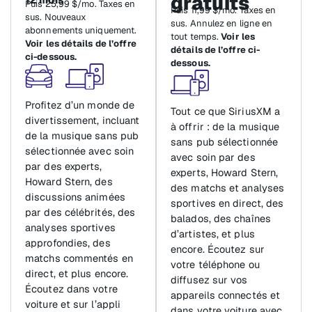
gratuits
Puis 25,99 $/mo. Taxes en
Puis 11,99 $/mo. Taxes en
sus. Nouveaux
sus. Annulez en ligne en
abonnements uniquement.
tout temps.
Voir les
Voir les détails de l’offre
détails de l’offre ci-
ci-dessous.
dessous.
Profitez d’un monde de
Tout ce que SiriusXM a
divertissement, incluant
à offrir : de la musique
de la musique sans pub
sans pub sélectionnée
sélectionnée avec soin
avec soin par des
par des experts,
experts, Howard Stern,
Howard Stern, des
des matchs et analyses
discussions animées
sportives en direct, des
par des célébrités, des
balados, des chaînes
analyses sportives
d’artistes, et plus
approfondies, des
encore. Écoutez sur
matchs commentés en
votre téléphone ou
direct, et plus encore.
diffusez sur vos
Écoutez dans votre
appareils connectés et
voiture et sur l’appli
dans votre voiture avec