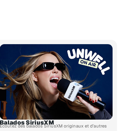
Balados SiriusXM
Écoutez des balados SiriusXM originaux et d’autres