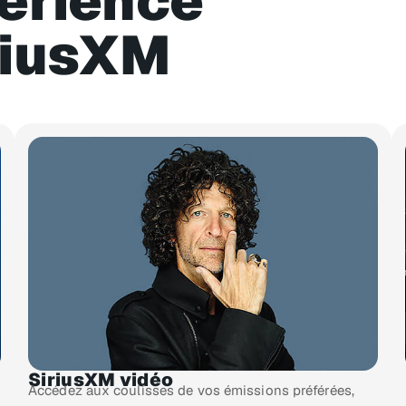
périence
riusXM​
SiriusXM vidéo
Accédez aux coulisses de vos émissions préférées,