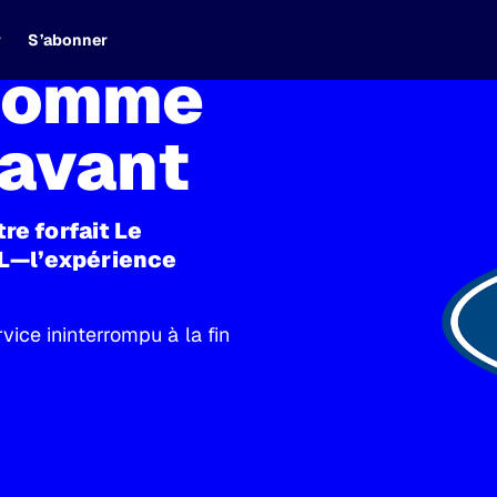
r
S’abonner
 comme
ravant
re forfait Le
0L—l’expérience
ice ininterrompu à la fin