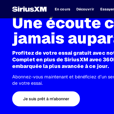
En cours
Découvrir
Essaye
Une écoute
jamais aupa
Profitez de votre essai gratuit avec not
Complet en plus de SiriusXM avec 36
embarquée la plus avancée à ce jour.
Abonnez-vous maintenant et bénéficiez d’un serv
de votre essai.
Je suis prêt à m'abonner