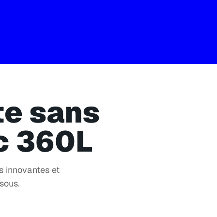
te sans
ec 360L
s innovantes et
ssous.