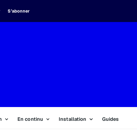
r
S’abonner
n
En continu
Installation
Guides